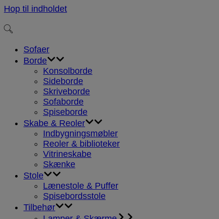
Hop til indholdet
Sofaer
Borde
Konsolborde
Sideborde
Skriveborde
Sofaborde
Spiseborde
Skabe & Reoler
Indbygningsmøbler
Reoler & biblioteker
Vitrineskabe
Skænke
Stole
Lænestole & Puffer
Spisebordsstole
Tilbehør
Lamper & Skærme