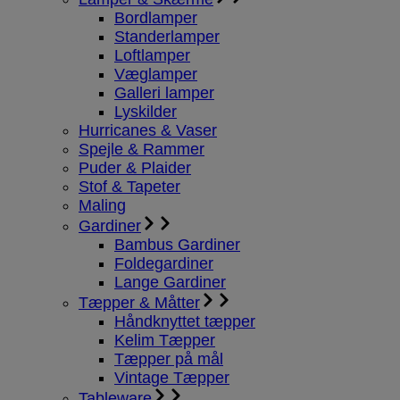
Bordlamper
Standerlamper
Loftlamper
Væglamper
Galleri lamper
Lyskilder
Hurricanes & Vaser
Spejle & Rammer
Puder & Plaider
Stof & Tapeter
Maling
Gardiner
Bambus Gardiner
Foldegardiner
Lange Gardiner
Tæpper & Måtter
Håndknyttet tæpper
Kelim Tæpper
Tæpper på mål
Vintage Tæpper
Tableware