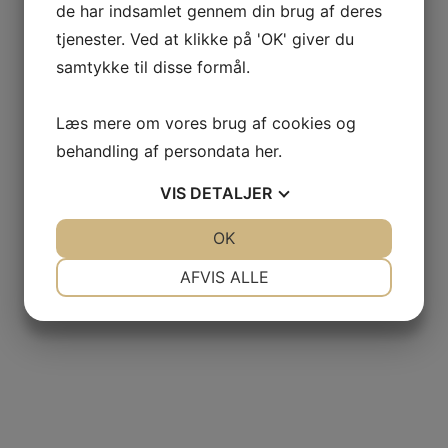
de har indsamlet gennem din brug af deres
tjenester. Ved at klikke på 'OK' giver du
samtykke til disse formål.
Læs mere om vores brug af cookies og
behandling af persondata
her
.
VIS
DETALJER
JA
NEJ
OK
JA
NEJ
NØDVENDIGE
PRÆFERENCER
AFVIS ALLE
JA
NEJ
JA
NEJ
MARKETING
STATISTIK