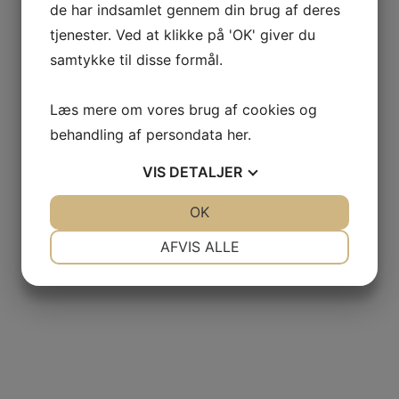
de har indsamlet gennem din brug af deres
tjenester. Ved at klikke på 'OK' giver du
samtykke til disse formål.
Læs mere om vores brug af cookies og
behandling af persondata
her
.
VIS
DETALJER
JA
NEJ
OK
JA
NEJ
jlinterieur
NØDVENDIGE
PRÆFERENCER
AFVIS ALLE
View
JA
NEJ
JA
NEJ
MARKETING
STATISTIK