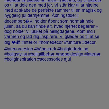
jlinterieur
View