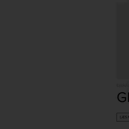
Lyskil
LÆS 