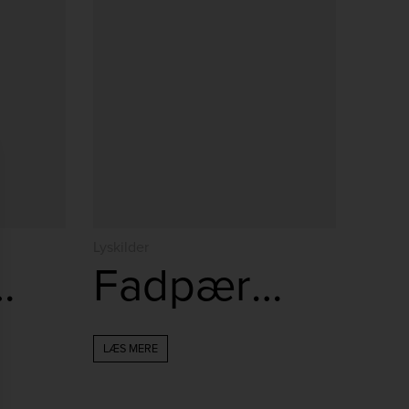
Lyskilder
Standard 4W
Fadpærer 1W
LÆS MERE