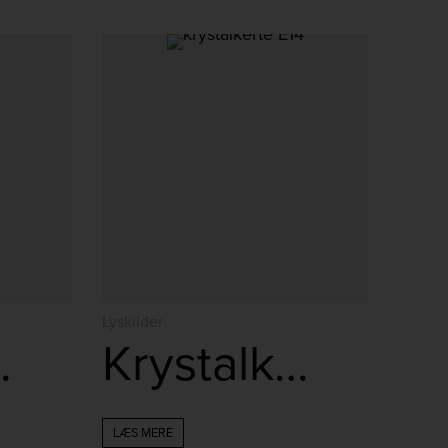
Lyskilder
 klar 4,2W
Krystalkerte snoet klar 4W
LÆS MERE