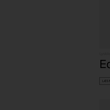
Lyskil
LÆS 