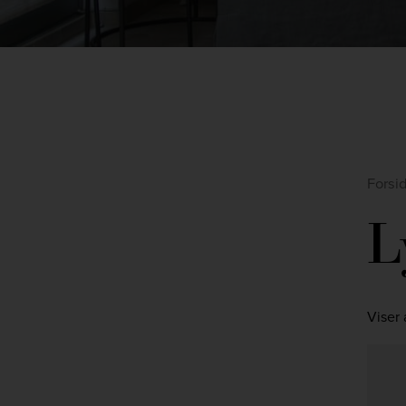
Forsi
L
Viser 