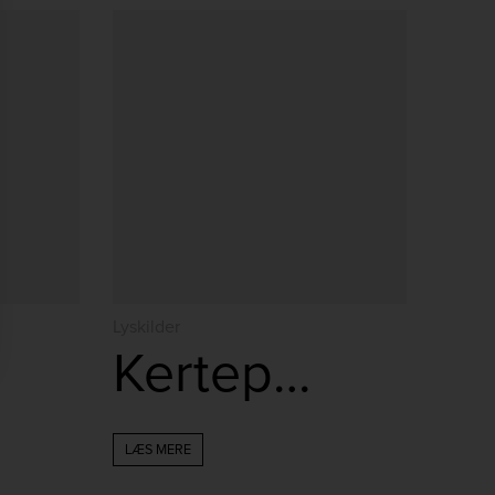
Lyskilder
Kertepærer klar 4W
LÆS MERE