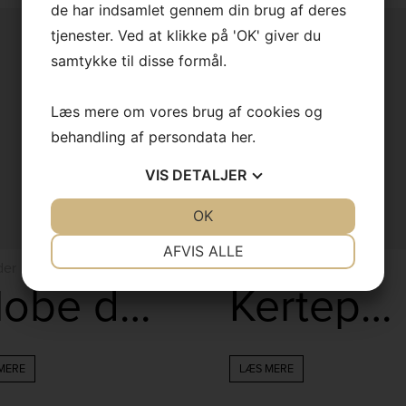
august.
de har indsamlet gennem din brug af deres
tjenester. Ved at klikke på 'OK' giver du
God sommer
samtykke til disse formål.
Læs mere om vores brug af cookies og
behandling af persondata
her
.
VIS
DETALJER
JA
NEJ
OK
JA
NEJ
NØDVENDIGE
PRÆFERENCER
AFVIS ALLE
der
Lyskilder
JA
NEJ
JA
NEJ
Globe de Luxe 4W
Kertepærer klar 2,5W
MARKETING
STATISTIK
MERE
LÆS MERE