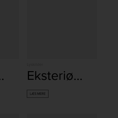
Lyskilder
r Rør 4W
Eksteriør Standard 2,5W
LÆS MERE