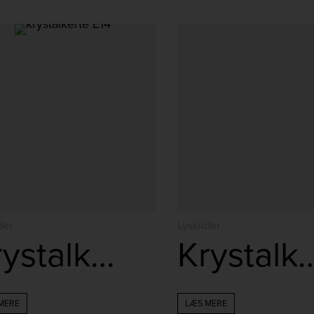
der
Lyskilder
Krystalkerte snoet klar 2,5W
Krystalkerte snoet
MERE
LÆS MERE