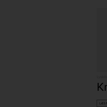
Lyskil
LÆS 