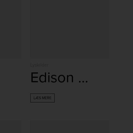
Lyskilder
W
Edison klar 4W
LÆS MERE