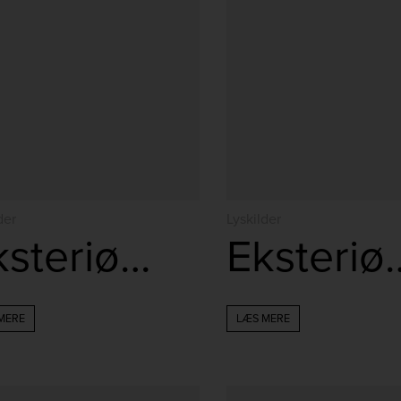
der
Lyskilder
Eksteriør Rør 2,5W
Eksteriø
MERE
LÆS MERE