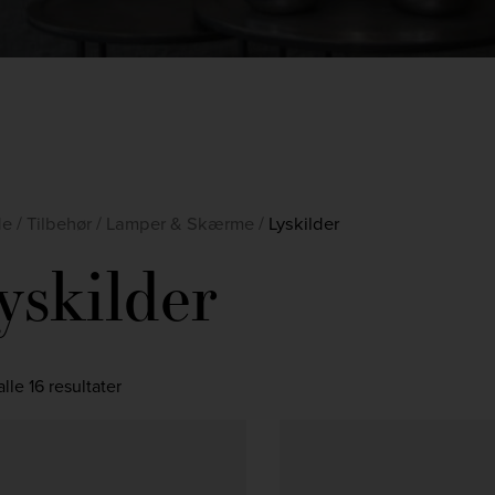
de
/
Tilbehør
/
Lamper & Skærme
/
Lyskilder
yskilder
alle 16 resultater