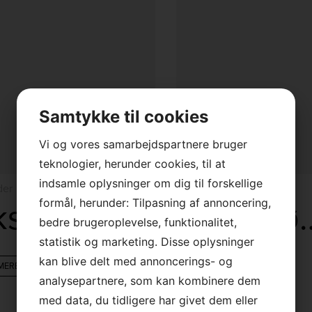
Samtykke til cookies
Vi og vores samarbejdspartnere bruger
teknologier, herunder cookies, til at
indsamle oplysninger om dig til forskellige
der
Lyskilder
Eksteriør Standard 4,5W
Eksteriør 
formål, herunder: Tilpasning af annoncering,
bedre brugeroplevelse, funktionalitet,
×
statistik og marketing. Disse oplysninger
kan blive delt med annoncerings- og
MERE
LÆS MERE
Vi holder sommerferielukket
analysepartnere, som kan kombinere dem
med data, du tidligere har givet dem eller
Vi er tilbage tirsdag den 11.