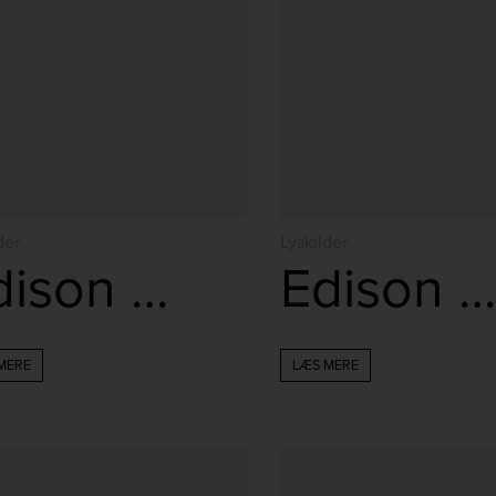
der
Lyskilder
Edison klar 2,5W
Edison klar 4,5
MERE
LÆS MERE