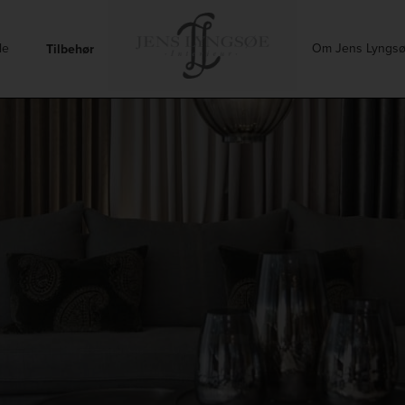
le
Om Jens Lyngs
Tilbehør