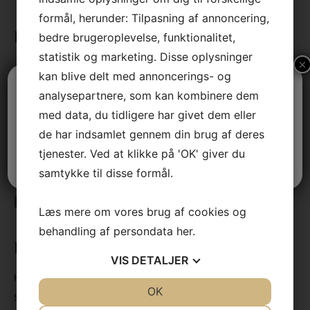
Nov 26
formål, herunder: Tilpasning af annoncering,
Nov 25
Kontaktinformation
bedre brugeroplevelse, funktionalitet,
statistik og marketing. Disse oplysninger
×
Jens Lyngsøe Interieur A/S
kan blive delt med annoncerings- og
Hovedgaden 39
2970 Hørsholm
Vi holder sommerferielukket
analysepartnere, som kan kombinere dem
med data, du tidligere har givet dem eller
CVR nr. 30985672
Vi er tilbage tirsdag den 11. august.
de har indsamlet gennem din brug af deres
tjenester. Ved at klikke på 'OK' giver du
Tlf.
+4545860633
God sommer
info@jlint.dk
samtykke til disse formål.
Læs mere om vores brug af cookies og
behandling af persondata
her
.
Produkter
VIS
DETALJER
Håndlavede italienske sofaer
JA
NEJ
OK
JA
NEJ
Sovesofaer