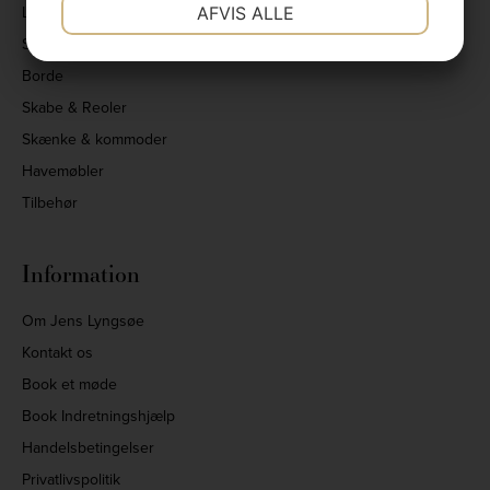
NØDVENDIGE
PRÆFERENCER
Lænestole & Puffer
AFVIS ALLE
Spisebordsstole
JA
NEJ
JA
NEJ
Borde
MARKETING
STATISTIK
Skabe & Reoler
Skænke & kommoder
Havemøbler
Tilbehør
Information
Om Jens Lyngsøe
Kontakt os
Book et møde
Book Indretningshjælp
Handelsbetingelser
Privatlivspolitik