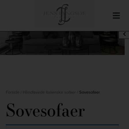
Hop
til
indholdet
Filtrer
Forside
/
Håndlavede italienske sofaer
/
Sovesofaer
Sovesofaer