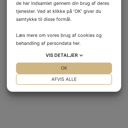
de har indsamlet gennem din brug af deres
tjenester. Ved at klikke på 'OK' giver du
samtykke til disse formål.
Læs mere om vores brug af cookies og
behandling af persondata
her
.
VIS
DETALJER
JA
NEJ
OK
JA
NEJ
NØDVENDIGE
PRÆFERENCER
AFVIS ALLE
JA
NEJ
JA
NEJ
MARKETING
STATISTIK