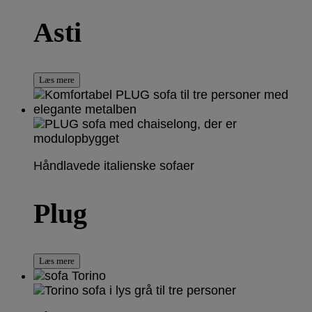
Asti
Læs mere
Håndlavede italienske sofaer
Plug
Læs mere