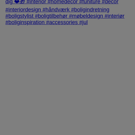
jlinterieur
View