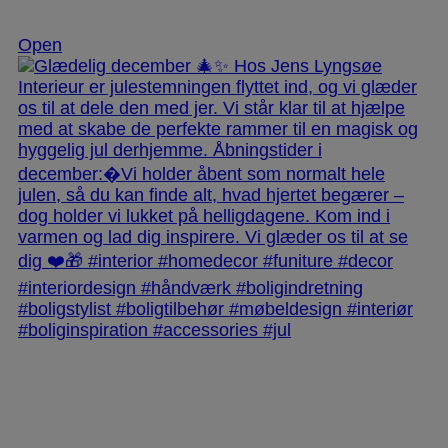
Dec 3
Open
jlinterieur
View