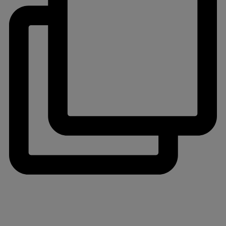
jlinterieur
View