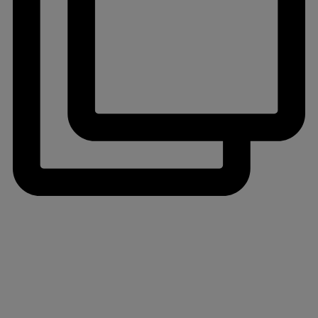
jlinterieur
View