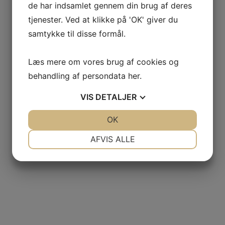
de har indsamlet gennem din brug af deres
tjenester. Ved at klikke på 'OK' giver du
samtykke til disse formål.
Læs mere om vores brug af cookies og
behandling af persondata
her
.
VIS
DETALJER
JA
NEJ
OK
JA
NEJ
NØDVENDIGE
PRÆFERENCER
AFVIS ALLE
JA
NEJ
JA
NEJ
MARKETING
STATISTIK
Nov 29