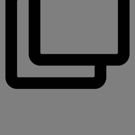
jlinterieur
View