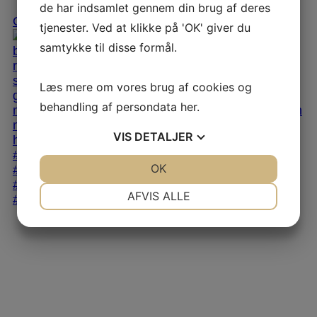
de har indsamlet gennem din brug af deres
Open
tjenester. Ved at klikke på 'OK' giver du
samtykke til disse formål.
Læs mere om vores brug af cookies og
behandling af persondata
her
.
VIS
DETALJER
JA
NEJ
OK
JA
NEJ
NØDVENDIGE
PRÆFERENCER
AFVIS ALLE
JA
NEJ
JA
NEJ
MARKETING
STATISTIK