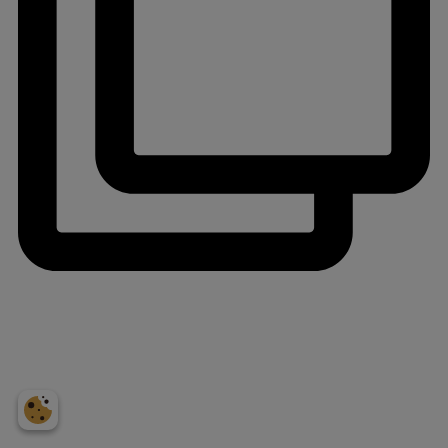
jlinterieur
View