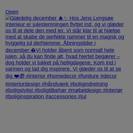
Dec 3
Open
jlinterieur
View