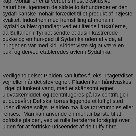
kap. Mohair er et af verdens mest eksklusive
naturfibre. Igennem de sidste to århundreder er den
sydafrikanske mohair forædlet til et produkt af højeste
kvalitet. Industrien med fremstilling af mohair i
Sydafrika blev grundlagt ved et tilfælde i 1830´erne,
da Sultanen i Tyrkiet sendte et dusin kastrerede
bukke og en hun-ged til Sydafrika uden at vide, at
hungeden var med kid. Kiddet viste sig at være en
buk, og derved etableredes avlen i Sydafrika.
Vedligeholdelse: Plaiden kan luftes f. eks. I tåget/diset
vejr eller når det støvregner. Plaiden kan håndvaskes
i rigeligt lunkent vand, med et skånsomt egnet
uldvaskemiddel, og (centrifugeres på lav centrifuge i
et pudevår.) Det skal tørres liggende et luftigt sted
uden direkte sollys. Plaiden må ikke tørretumbles eller
renses. Man kan anvende en mohair børste til at
opfriske plaiden, ved at rulle børsterne forsigtigt over
ulden for at forfriske udseendet af de fluffy fibre.