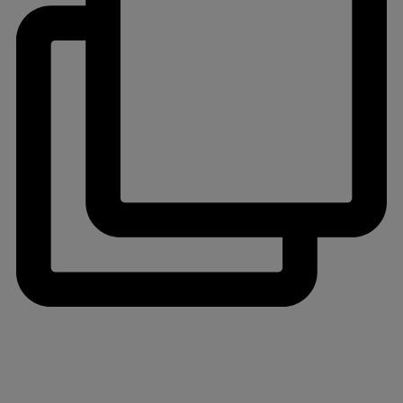
jlinterieur
View