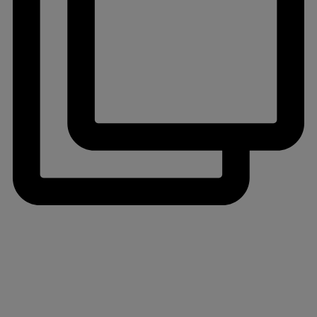
jlinterieur
View