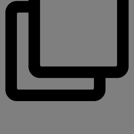
jlinterieur
View