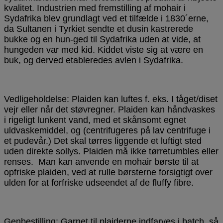
kvalitet. Industrien med fremstilling af mohair i
Sydafrika blev grundlagt ved et tilfælde i 1830´erne,
da Sultanen i Tyrkiet sendte et dusin kastrerede
bukke og en hun-ged til Sydafrika uden at vide, at
hungeden var med kid. Kiddet viste sig at være en
buk, og derved etableredes avlen i Sydafrika.
Vedligeholdelse: Plaiden kan luftes f. eks. I tåget/diset
vejr eller når det støvregner. Plaiden kan håndvaskes
i rigeligt lunkent vand, med et skånsomt egnet
uldvaskemiddel, og (centrifugeres på lav centrifuge i
et pudevår.) Det skal tørres liggende et luftigt sted
uden direkte sollys. Plaiden må ikke tørretumbles eller
renses. Man kan anvende en mohair børste til at
opfriske plaiden, ved at rulle børsterne forsigtigt over
ulden for at forfriske udseendet af de fluffy fibre.
Genbestilling: Garnet til plaiderne indfarves i batch, så