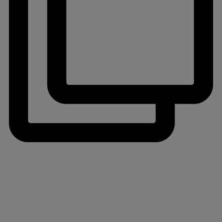
jlinterieur
View