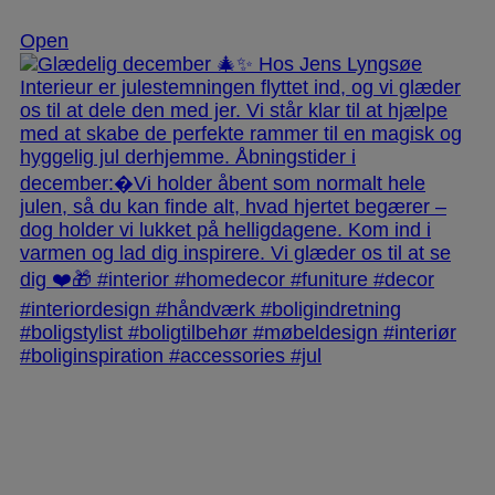
Open
jlinterieur
View