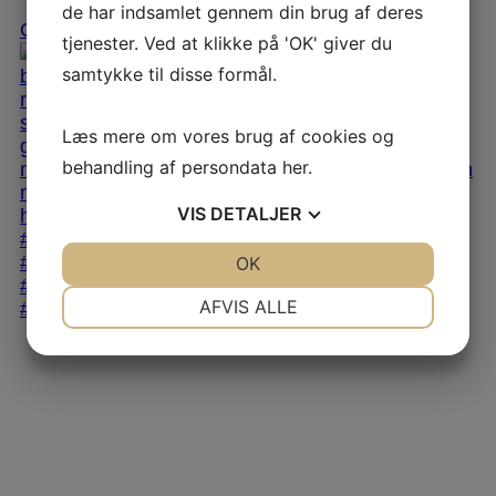
de har indsamlet gennem din brug af deres
Open
tjenester. Ved at klikke på 'OK' giver du
samtykke til disse formål.
Læs mere om vores brug af cookies og
behandling af persondata
her
.
VIS
DETALJER
JA
NEJ
OK
JA
NEJ
NØDVENDIGE
PRÆFERENCER
AFVIS ALLE
JA
NEJ
JA
NEJ
MARKETING
STATISTIK