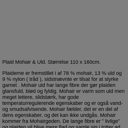
Plaid Mohair & Uld. Størrelse 110 x 160cm.
Plaiderne er fremstillet i af 78 % mohair, 13 % uld og
9 % nylon ( tråd ), sidstnævnte er tilsat for at styrke
garnet . Mohair uld har lange fibre der gør plaiden
glansfuld, blød og fyldig. Mohair er varm som uld men
meget lettere, slidstærk, har gode
temperaturregulerende egenskaber og er også vand-
og smudsafvisende. Mohair fælder, det er en del af
dens egenskaber, og det kan ikke undgås. Mohair
kommer fra Mohairgeden. De lange fibre er ” livlige”
og plaiden vil blive mere flad og samle sig i totter ad