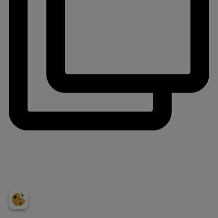
jlinterieur
View