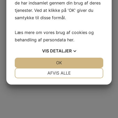
de har indsamlet gennem din brug af deres
tjenester. Ved at klikke på 'OK' giver du
samtykke til disse formål.
Læs mere om vores brug af cookies og
behandling af persondata
her
.
VIS
DETALJER
JA
NEJ
OK
JA
NEJ
NØDVENDIGE
PRÆFERENCER
AFVIS ALLE
JA
NEJ
JA
NEJ
MARKETING
STATISTIK