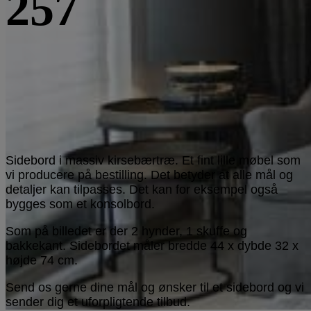
257
Sidebord i massiv kirsebærtræ. Et fint lille møbel som
vi producere på bestilling. Det betyder at alle mål og
detaljer kan tilpasses. Det kan for eksempel også
bygges som et konsolbord.
Som på billedet er der 2 hynder, 1 skuffe og
bakkekant. Sidebordet måler bredde 44 x dybde 32 x
højde 74 cm.
Send os gerne dine mål og ønsker til et sidebord og vi
sender dig et uforpligtende tilbud.