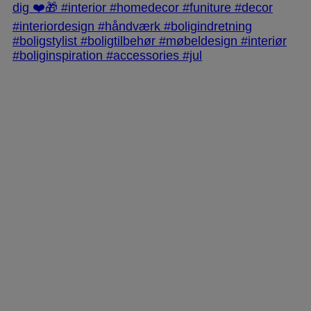
jlinterieur
View