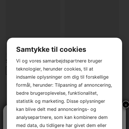
Samtykke til cookies
Skriveborde
Spiseborde
Skriveborde
Spisebord – Antica
Vi og vores samarbejdspartnere bruger
teknologier, herunder cookies, til at
LÆS MERE
LÆS MERE
indsamle oplysninger om dig til forskellige
formål, herunder: Tilpasning af annoncering,
bedre brugeroplevelse, funktionalitet,
statistik og marketing. Disse oplysninger
×
kan blive delt med annoncerings- og
Vi holder sommerferielukket
analysepartnere, som kan kombinere dem
med data, du tidligere har givet dem eller