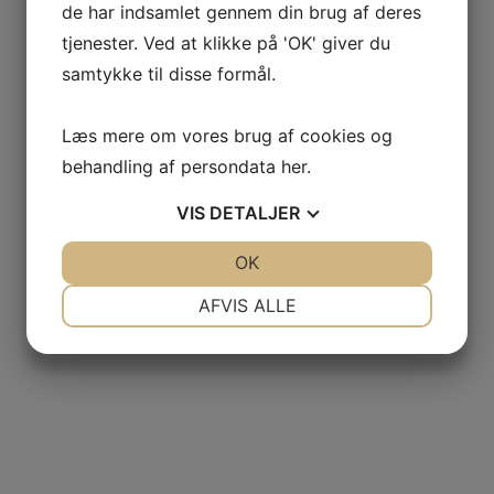
de har indsamlet gennem din brug af deres
tjenester. Ved at klikke på 'OK' giver du
samtykke til disse formål.
Læs mere om vores brug af cookies og
behandling af persondata
her
.
VIS
DETALJER
JA
NEJ
OK
JA
NEJ
NØDVENDIGE
PRÆFERENCER
AFVIS ALLE
JA
NEJ
JA
NEJ
MARKETING
STATISTIK
Nov 29