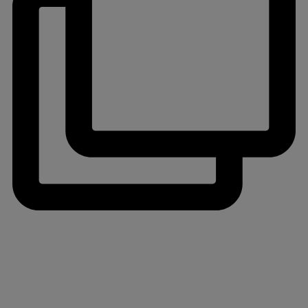
jlinterieur
View