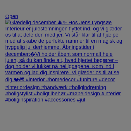
Dec 3
Open
jlinterieur
View