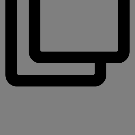
jlinterieur
View