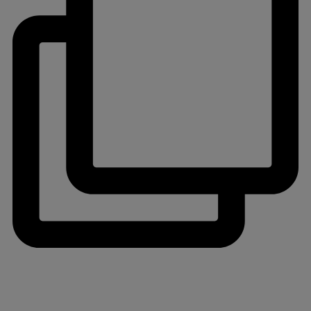
jlinterieur
View