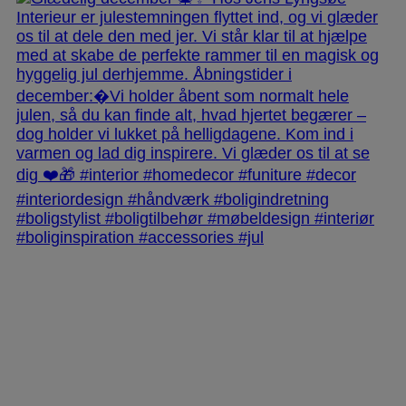
jlinterieur
View