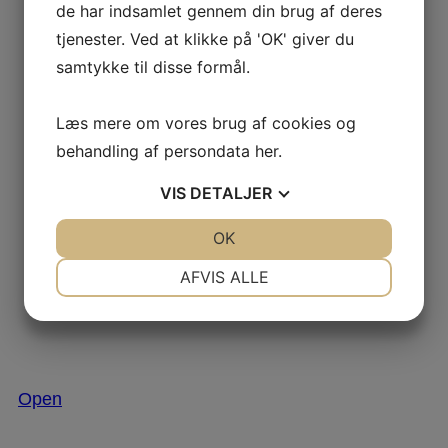
de har indsamlet gennem din brug af deres
tjenester. Ved at klikke på 'OK' giver du
samtykke til disse formål.
Læs mere om vores brug af cookies og
behandling af persondata
her
.
VIS
DETALJER
JA
NEJ
OK
JA
NEJ
NØDVENDIGE
PRÆFERENCER
AFVIS ALLE
JA
NEJ
JA
NEJ
MARKETING
STATISTIK
Nov 29
Open