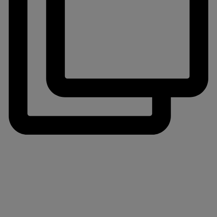
jlinterieur
View