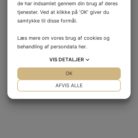
de har indsamlet gennem din brug af deres
tjenester. Ved at klikke på 'OK' giver du
samtykke til disse formål.
Læs mere om vores brug af cookies og
behandling af persondata
her
.
VIS
DETALJER
JA
NEJ
OK
JA
NEJ
NØDVENDIGE
PRÆFERENCER
AFVIS ALLE
JA
NEJ
JA
NEJ
MARKETING
STATISTIK