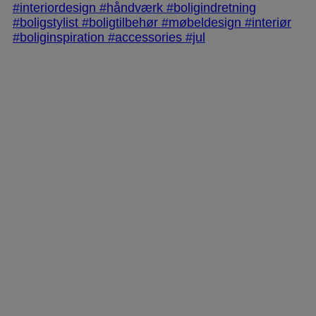
jlinterieur
View