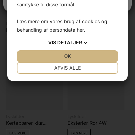
samtykke til disse formål.
Læs mere om vores brug af cookies og
Lyskilder
Lyskilder
Edison klar 4W
Kertepærer klar 2,5W
behandling af persondata
her
.
LÆS MERE
LÆS MERE
VIS
DETALJER
JA
NEJ
OK
JA
NEJ
NØDVENDIGE
PRÆFERENCER
AFVIS ALLE
JA
NEJ
JA
NEJ
MARKETING
STATISTIK
Lyskilder
Lyskilder
Kertepærer klar 4W
Eksteriør Rør 4W
LÆS MERE
LÆS MERE