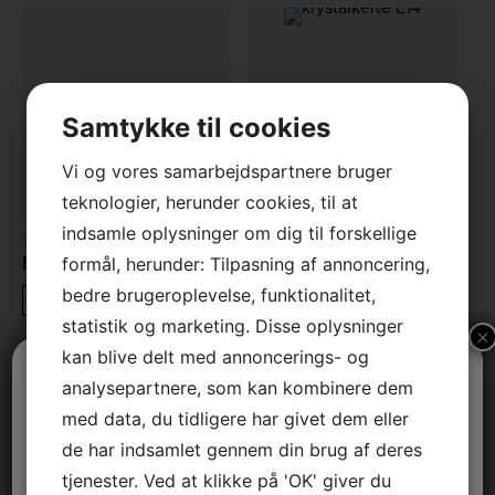
Samtykke til cookies
Vi og vores samarbejdspartnere bruger
teknologier, herunder cookies, til at
indsamle oplysninger om dig til forskellige
Lyskilder
Lyskilder
Eksteriør Standard 4W
Krystalkerte snoet klar 4W
formål, herunder: Tilpasning af annoncering,
bedre brugeroplevelse, funktionalitet,
LÆS MERE
LÆS MERE
statistik og marketing. Disse oplysninger
×
kan blive delt med annoncerings- og
Vi holder sommerferielukket
analysepartnere, som kan kombinere dem
med data, du tidligere har givet dem eller
Vi er tilbage tirsdag den 11. august.
de har indsamlet gennem din brug af deres
tjenester. Ved at klikke på 'OK' giver du
God sommer