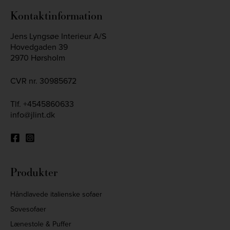
Nov 25
Kontaktinformation
Jens Lyngsøe Interieur A/S
Hovedgaden 39
2970 Hørsholm
CVR nr. 30985672
Tlf.
+4545860633
info@jlint.dk
Produkter
Håndlavede italienske sofaer
Sovesofaer
Lænestole & Puffer