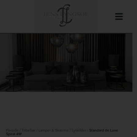
Hop
til
indholdet
Forside
/
Tilbehør
/
Lamper & Skærme
/
Lyskilder
/
Standard de Luxe
Spiral 4W