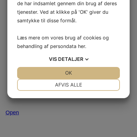
de har indsamlet gennem din brug af deres
tjenester. Ved at klikke på 'OK' giver du
samtykke til disse formål.
Læs mere om vores brug af cookies og
behandling af persondata
her
.
VIS
DETALJER
JA
NEJ
OK
JA
NEJ
NØDVENDIGE
PRÆFERENCER
AFVIS ALLE
JA
NEJ
JA
NEJ
Nov 29
MARKETING
STATISTIK
Open