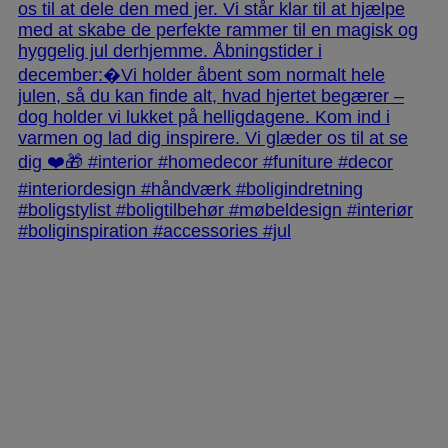
jlinterieur
View