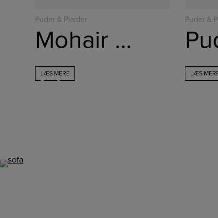
Puder & Plaider
Puder & P
Mohair Plaid – Limpopo
LÆS MERE
LÆS MER
Følg os på
Instagram