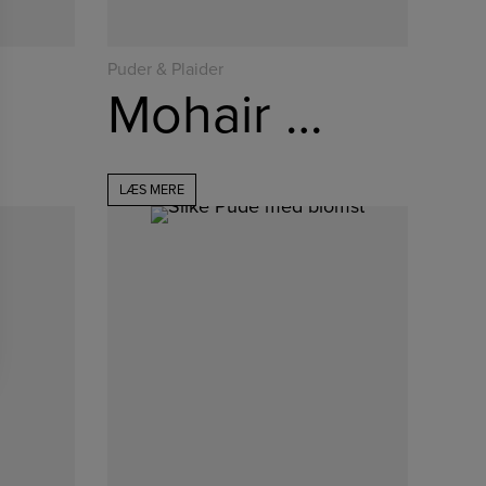
Puder & Plaider
Mohair Plaid – Avocado
LÆS MERE