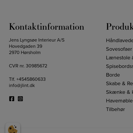
Kontaktinformation
Produk
Jens Lyngsøe Interieur A/S
Håndlavede 
Hovedgaden 39
Sovesofaer
2970 Hørsholm
Lænestole 
CVR nr. 30985672
Spisebords
Borde
Tlf.
+4545860633
Skabe & Re
info@jlint.dk
Skænke &
Havemøble
Tilbehør