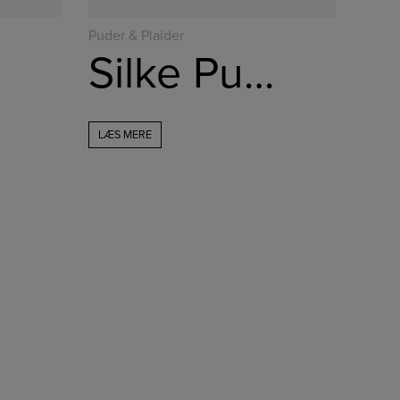
Puder & Plaider
Silke Pude med broderet blomst
LÆS MERE
jlinterieur
jlinterieur
jlinterieur
jlinterieur
Dec 2
Nov 29
Nov 26
Nov 25