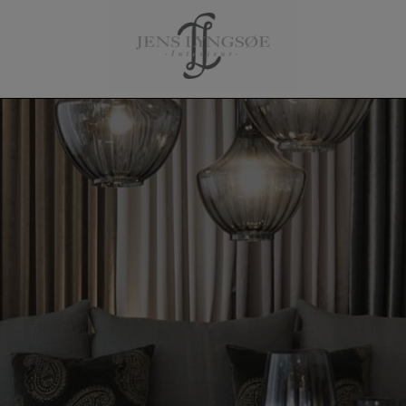
ole
Tilbehør
Om Jens Lyngs