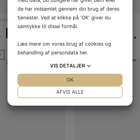
de har indsamlet gennem din brug af deres
tjenester. Ved at klikke på 'OK' giver du
laider
Puder & Plaider
Lys Pude med Struktur
Mohair Plaid – Taupe
samtykke til disse formål.
Læs mere om vores brug af cookies og
behandling af persondata
her
.
E
LÆS MERE
VIS
DETALJER
JA
NEJ
OK
JA
NEJ
NØDVENDIGE
PRÆFERENCER
AFVIS ALLE
JA
NEJ
JA
NEJ
MARKETING
STATISTIK