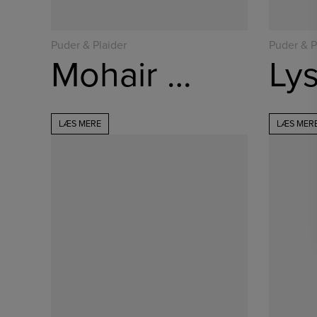
Puder & Plaider
Puder & P
Mohair Plaid – Tobak
LÆS MERE
LÆS MER