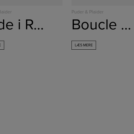
laider
Puder & Plaider
Pude i Rosa farve
Boucle Pude
E
LÆS MERE
jlinterieur
jlinterieur
Dec 3
Nov 28