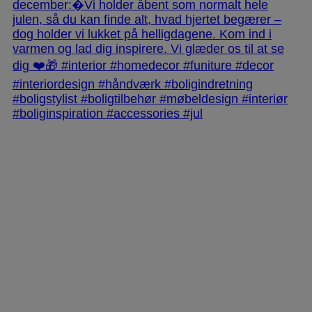
jlinterieur
View