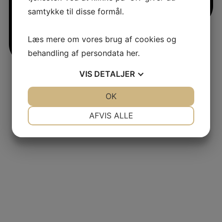
samtykke til disse formål.
Læs mere om vores brug af cookies og
behandling af persondata
her
.
VIS
DETALJER
jlinterieur
JA
NEJ
OK
JA
NEJ
View
NØDVENDIGE
PRÆFERENCER
AFVIS ALLE
JA
NEJ
JA
NEJ
MARKETING
STATISTIK