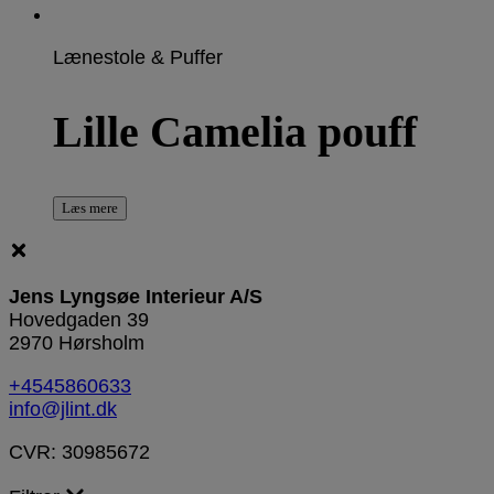
Lænestole & Puffer
Lille Camelia pouff
Læs mere
Jens Lyngsøe Interieur A/S
Hovedgaden 39
2970 Hørsholm
+4545860633
info@jlint.dk
CVR: 30985672