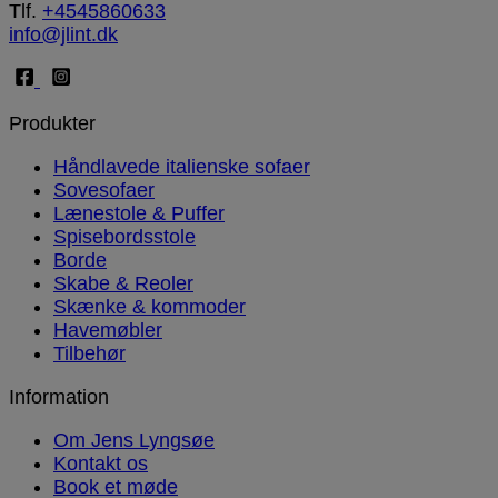
Tlf.
+4545860633
info@jlint.dk
Produkter
Håndlavede italienske sofaer
Sovesofaer
Lænestole & Puffer
Spisebordsstole
Borde
Skabe & Reoler
Skænke & kommoder
Havemøbler
Tilbehør
Information
Om Jens Lyngsøe
Kontakt os
Book et møde