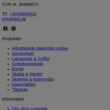
CVR nr. 30985672
Tlf.
+4545860633
info@jlint.dk
Produkter
Håndlavede italienske sofaer
Sovesofaer
Lænestole & Puffer
Spisebordsstole
Borde
Skabe & Reoler
Skænke & kommoder
Havemøbler
Tilbehør
Information
Om Jens Lyngsøe