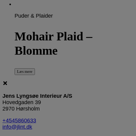
Puder & Plaider
Mohair Plaid –
Blomme
Læs mere
Jens Lyngsøe Interieur A/S
Hovedgaden 39
2970 Hørsholm
+4545860633
info@jlint.dk