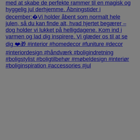
jlinterieur
View