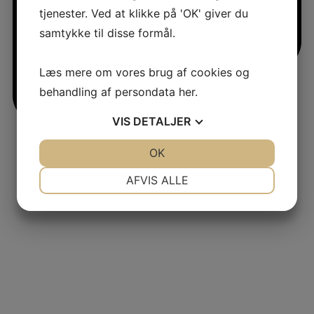
tjenester. Ved at klikke på 'OK' giver du
samtykke til disse formål.
Læs mere om vores brug af cookies og
behandling af persondata
her
.
VIS
DETALJER
jlinterieur
JA
NEJ
OK
JA
NEJ
View
NØDVENDIGE
PRÆFERENCER
AFVIS ALLE
JA
NEJ
JA
NEJ
MARKETING
STATISTIK