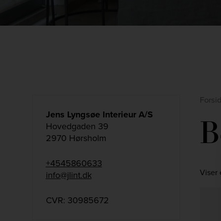
Forsi
Jens Lyngsøe Interieur A/S
B
Hovedgaden 39
2970 Hørsholm
+4545860633
Viser 
info@jlint.dk
CVR: 30985672