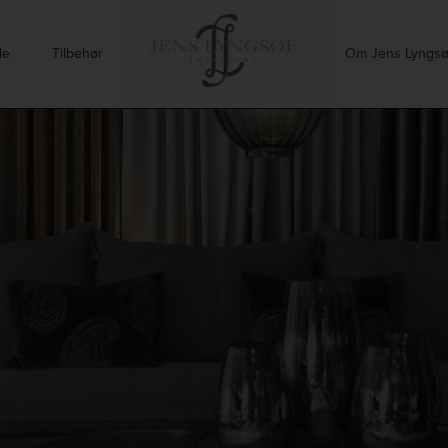
le
Tilbehør
Om Jens Lyngs