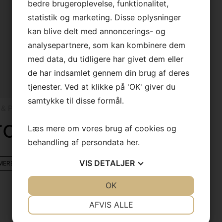
bedre brugeroplevelse, funktionalitet,
×
statistik og marketing. Disse oplysninger
kan blive delt med annoncerings- og
Vi holder sommerferielukket
analysepartnere, som kan kombinere dem
med data, du tidligere har givet dem eller
Vi er tilbage tirsdag den 11.
august.
de har indsamlet gennem din brug af deres
tjenester. Ved at klikke på 'OK' giver du
God sommer
samtykke til disse formål.
& Plaider
Broderet Pude
Læs mere om vores brug af cookies og
behandling af persondata
her
.
VIS
DETALJER
MERE
JA
NEJ
OK
JA
NEJ
NØDVENDIGE
PRÆFERENCER
AFVIS ALLE
JA
NEJ
JA
NEJ