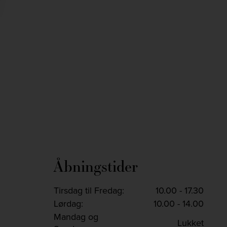
jlinterieur
jlinterieur
jlinterieur
jlinterieur
Dec 2
Nov 29
Nov 26
Nov 25
Åbningstider
Tirsdag til Fredag:
10.00 - 17.30
Lørdag:
10.00 - 14.00
Mandag og
Lukket