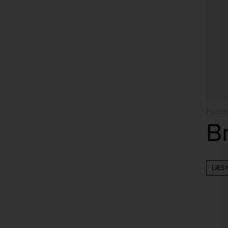
Puder 
LÆS 
Følg os på