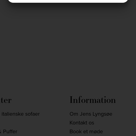
MARKETING
STATISTIK
jlinterieur
jlinterieur
Dec 3
Nov 28
ter
Information
italienske sofaer
Om Jens Lyngsøe
Kontakt os
 Puffer
Book et møde