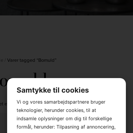
de
/
Varer tagged “Bomuld”
omuld
Samtykke til cookies
Vi og vores samarbejdspartnere bruger
et enkelt resultat
teknologier, herunder cookies, til at
indsamle oplysninger om dig til forskellige
formål, herunder: Tilpasning af annoncering,