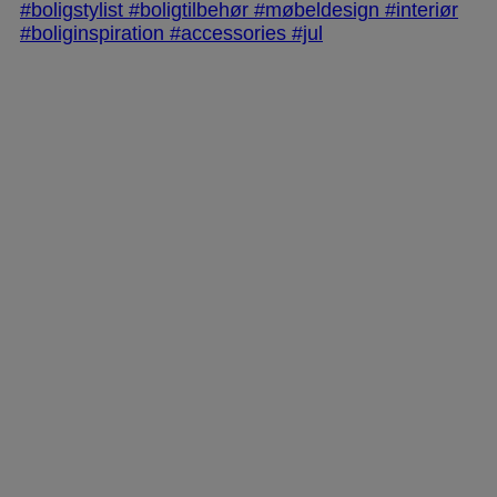
jlinterieur
View