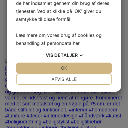
de har indsamlet gennem din brug af deres
tjenester. Ved at klikke på 'OK' giver du
samtykke til disse formål.
Læs mere om vores brug af cookies og
behandling af persondata
her
.
VIS
DETALJER
JA
NEJ
OK
JA
NEJ
NØDVENDIGE
PRÆFERENCER
AFVIS ALLE
JA
NEJ
JA
NEJ
MARKETING
STATISTIK