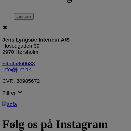
Læs mere
Jens Lyngsøe Interieur A/S
Hovedgaden 39
2970 Hørsholm
+4545860633
info@jlint.dk
CVR: 30985672
Filtrer
Følg os på Instagram