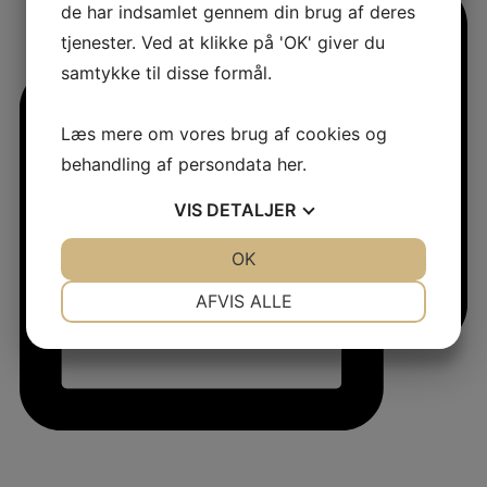
de har indsamlet gennem din brug af deres
tjenester. Ved at klikke på 'OK' giver du
samtykke til disse formål.
Læs mere om vores brug af cookies og
behandling af persondata
her
.
VIS
DETALJER
JA
NEJ
OK
JA
NEJ
NØDVENDIGE
PRÆFERENCER
AFVIS ALLE
JA
NEJ
JA
NEJ
MARKETING
STATISTIK
jlinterieur