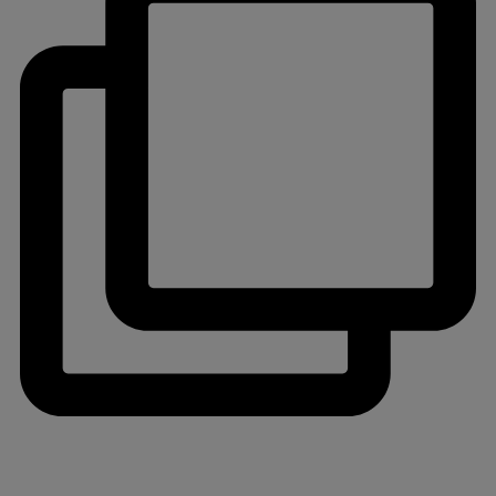
jlinterieur
View