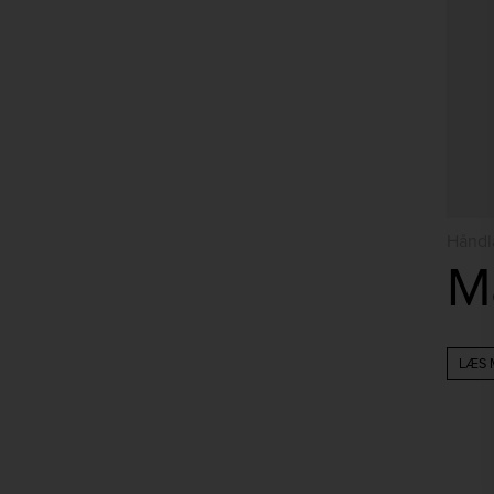
Håndla
M
LÆS 
Følg os på