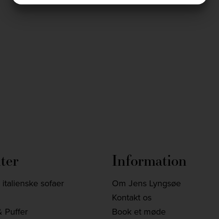
MARKETING
STATISTIK
jlinterieur
jlinterieur
Dec 3
Nov 28
ter
Information
italienske sofaer
Om Jens Lyngsøe
Kontakt os
 Puffer
Book et møde