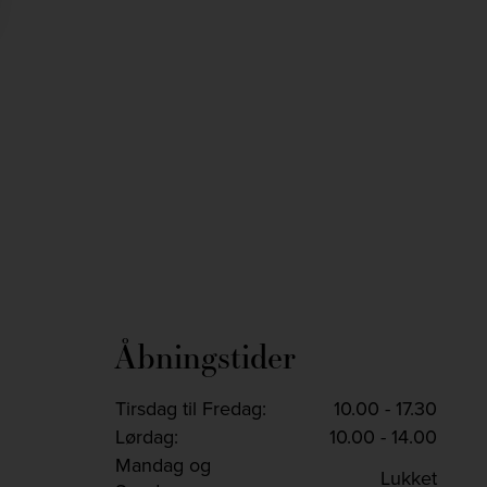
jlinterieur
jlinterieur
jlinterieur
jlinterieur
Dec 2
Nov 29
Nov 26
Nov 25
Åbningstider
Tirsdag til Fredag:
10.00 - 17.30
Lørdag:
10.00 - 14.00
Mandag og
Lukket