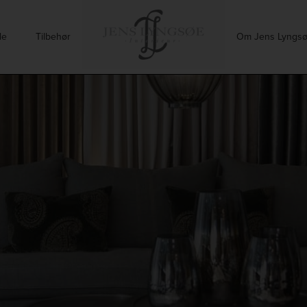
le
Tilbehør
Om Jens Lyngs