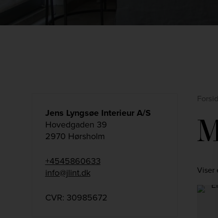
Forsi
Jens Lyngsøe Interieur A/S
M
Hovedgaden 39
2970 Hørsholm
+4545860633
Viser 
info@jlint.dk
CVR: 30985672