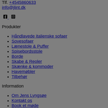
Tlf.
+4545860633
info@jlint.dk
Produkter
Håndlavede italienske sofaer
Sovesofaer
Lænestole & Puffer
Spisebordsstole
Borde
Skabe & Reoler
Skænke & kommoder
Havemøbler
Tilbehør
Information
Om Jens Lyngsøe
Kontakt os
Book et møde