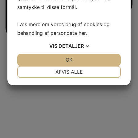
samtykke til disse formål.
Læs mere om vores brug af cookies og
behandling af persondata
her
.
VIS
DETALJER
jlinterieur
JA
NEJ
OK
JA
NEJ
View
NØDVENDIGE
PRÆFERENCER
AFVIS ALLE
JA
NEJ
JA
NEJ
MARKETING
STATISTIK