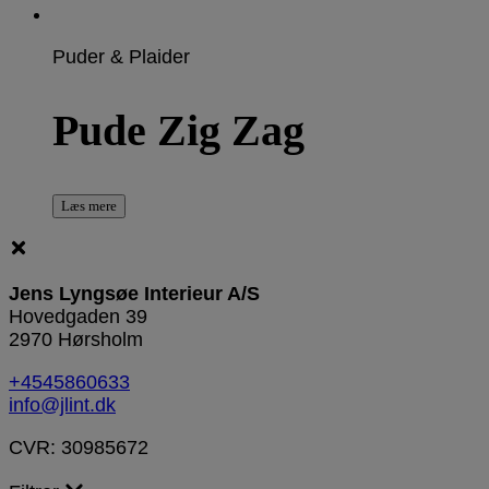
Puder & Plaider
Pude Zig Zag
Læs mere
Jens Lyngsøe Interieur A/S
Hovedgaden 39
2970 Hørsholm
+4545860633
info@jlint.dk
CVR: 30985672