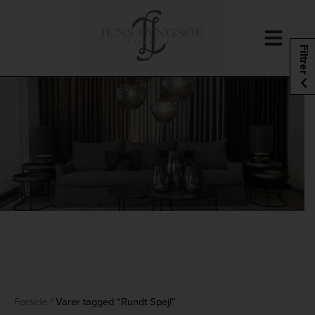
Hop
til
indholdet
Filtrer
Forside
/
Varer tagged “Rundt Spejl”