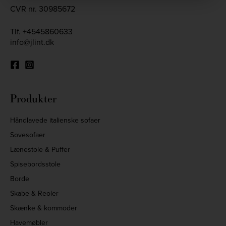
CVR nr. 30985672
Tlf.
+4545860633
info@jlint.dk
Produkter
Håndlavede italienske sofaer
Sovesofaer
Lænestole & Puffer
Spisebordsstole
Borde
Skabe & Reoler
Skænke & kommoder
Havemøbler