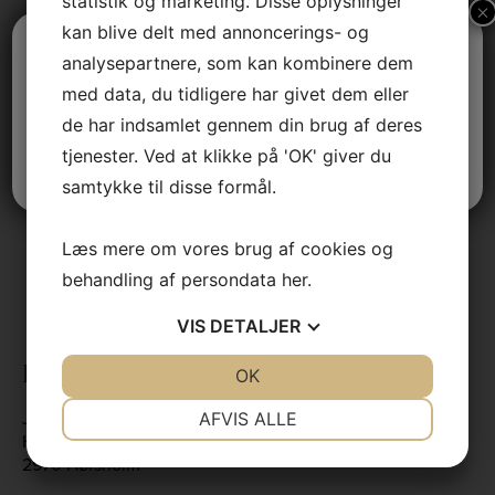
statistik og marketing. Disse oplysninger
×
kan blive delt med annoncerings- og
Vi holder sommerferielukket
analysepartnere, som kan kombinere dem
jlinterieur
jlinterieur
med data, du tidligere har givet dem eller
Vi er tilbage tirsdag den 11. august.
jlinterieur
de har indsamlet gennem din brug af deres
jlinterieur
tjenester. Ved at klikke på 'OK' giver du
jlinterieur
God sommer
jlinterieur
samtykke til disse formål.
Dec 3
Læs mere om vores brug af cookies og
Dec 2
behandling af persondata
her
.
Nov 29
Nov 28
VIS
DETALJER
Nov 26
Nov 25
Kontaktinformation
JA
NEJ
OK
JA
NEJ
NØDVENDIGE
PRÆFERENCER
Jens Lyngsøe Interieur A/S
AFVIS ALLE
Hovedgaden 39
JA
NEJ
JA
NEJ
2970 Hørsholm
MARKETING
STATISTIK