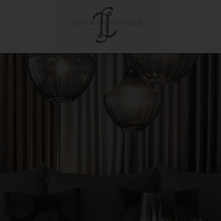
le
Tilbehør
Om Jens Lyngsø