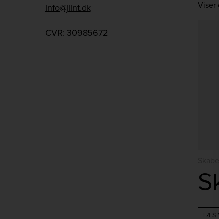
Viser 
info@jlint.dk
CVR: 30985672
Skabe
S
LÆS 