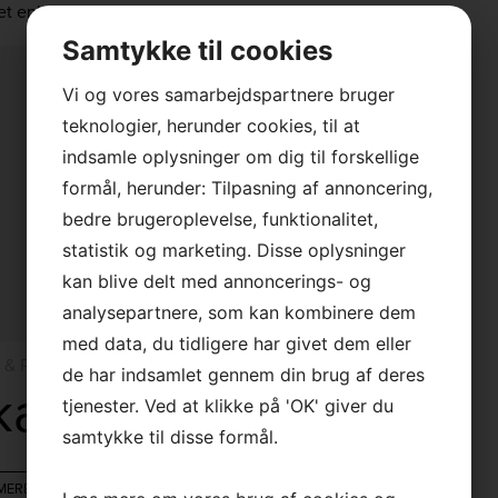
et enkelt resultat
Samtykke til cookies
Vi og vores samarbejdspartnere bruger
teknologier, herunder cookies, til at
indsamle oplysninger om dig til forskellige
formål, herunder: Tilpasning af annoncering,
bedre brugeroplevelse, funktionalitet,
×
statistik og marketing. Disse oplysninger
kan blive delt med annoncerings- og
Vi holder sommerferielukket
analysepartnere, som kan kombinere dem
med data, du tidligere har givet dem eller
Vi er tilbage tirsdag den 11.
 & Reoler
august.
de har indsamlet gennem din brug af deres
kabe
tjenester. Ved at klikke på 'OK' giver du
God sommer
samtykke til disse formål.
MERE