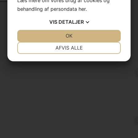
Læs mere om vores brug af cookies og
behandling af persondata
her
.
VIS
DETALJER
JA
NEJ
OK
JA
NEJ
NØDVENDIGE
PRÆFERENCER
AFVIS ALLE
JA
NEJ
JA
NEJ
MARKETING
STATISTIK
jlinterieur
Dec 3
jlinterieur