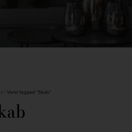
de
/
Varer tagged “Skab”
kab