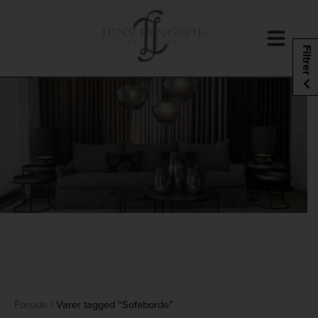
Hop
til
indholdet
Filtrer
Forside
/
Varer tagged “Sofaborde”