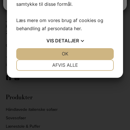
Nov 25
samtykke til disse formål.
Kontaktinformation
Jens Lyngsøe Interieur A/S
Læs mere om vores brug af cookies og
Hovedgaden 39
behandling af persondata
her
.
2970 Hørsholm
VIS
DETALJER
CVR nr. 30985672
JA
NEJ
OK
JA
NEJ
Tlf.
+4545860633
NØDVENDIGE
PRÆFERENCER
info@jlint.dk
AFVIS ALLE
JA
NEJ
JA
NEJ
MARKETING
STATISTIK
Produkter
Håndlavede italienske sofaer
Sovesofaer
Lænestole & Puffer