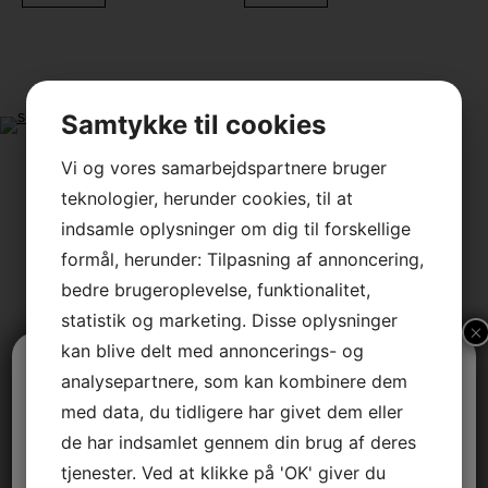
Følg os på Instagram
Samtykke til cookies
Vi og vores samarbejdspartnere bruger
teknologier, herunder cookies, til at
jlinterieur
indsamle oplysninger om dig til forskellige
jlinterieur
formål, herunder: Tilpasning af annoncering,
jlinterieur
jlinterieur
bedre brugeroplevelse, funktionalitet,
jlinterieur
statistik og marketing. Disse oplysninger
×
jlinterieur
kan blive delt med annoncerings- og
Vi holder sommerferielukket
analysepartnere, som kan kombinere dem
Dec 3
med data, du tidligere har givet dem eller
Dec 2
Vi er tilbage tirsdag den 11. august.
Nov 29
de har indsamlet gennem din brug af deres
Nov 28
tjenester. Ved at klikke på 'OK' giver du
Nov 26
God sommer