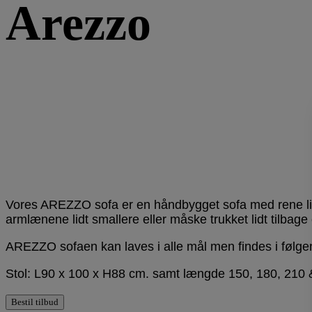
Arezzo
Vores AREZZO sofa er en håndbygget sofa med rene linj
armlænene lidt smallere eller måske trukket lidt tilbag
AREZZO sofaen kan laves i alle mål men findes i følge
Stol: L90 x 100 x H88 cm. samt længde 150, 180, 210 
Bestil tilbud