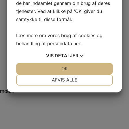
de har indsamlet gennem din brug af deres
tjenester. Ved at klikke på 'OK' giver du
samtykke til disse formål.
Læs mere om vores brug af cookies og
behandling af persondata
her
.
VIS
DETALJER
JA
NEJ
OK
JA
NEJ
NØDVENDIGE
PRÆFERENCER
AFVIS ALLE
JA
NEJ
JA
NEJ
MARKETING
STATISTIK