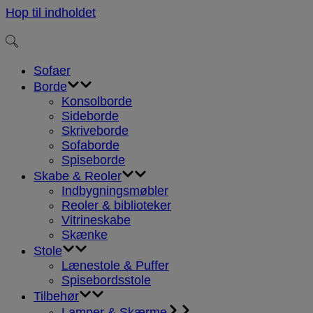
Hop til indholdet
Sofaer
Borde
Konsolborde
Sideborde
Skriveborde
Sofaborde
Spiseborde
Skabe & Reoler
Indbygningsmøbler
Reoler & biblioteker
Vitrineskabe
Skænke
Stole
Lænestole & Puffer
Spisebordsstole
Tilbehør
Lamper & Skærme