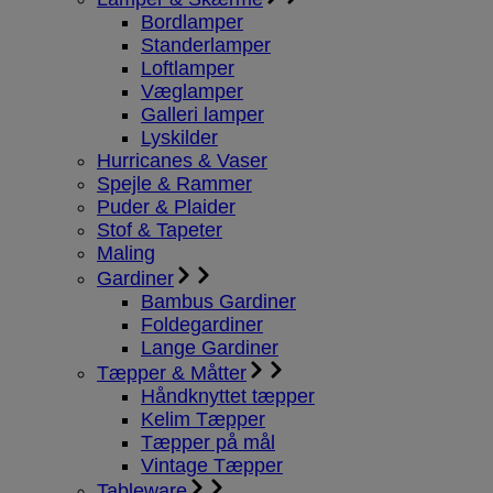
Bordlamper
Standerlamper
Loftlamper
Væglamper
Galleri lamper
Lyskilder
Hurricanes & Vaser
Spejle & Rammer
Puder & Plaider
Stof & Tapeter
Maling
Gardiner
Bambus Gardiner
Foldegardiner
Lange Gardiner
Tæpper & Måtter
Håndknyttet tæpper
Kelim Tæpper
Tæpper på mål
Vintage Tæpper
Tableware