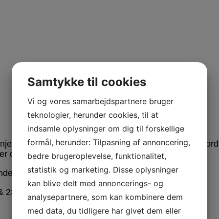
Samtykke til cookies
Vi og vores samarbejdspartnere bruger
teknologier, herunder cookies, til at
indsamle oplysninger om dig til forskellige
formål, herunder: Tilpasning af annoncering,
er og brede armlæn. Sofaen er bygget af Antoni i Nordi
e er det også en mulighed.
bedre brugeroplevelse, funktionalitet,
statistik og marketing. Disse oplysninger
nde standard mål:
kan blive delt med annoncerings- og
& 230 cm.
analysepartnere, som kan kombinere dem
med data, du tidligere har givet dem eller