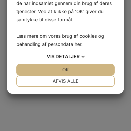
de har indsamlet gennem din brug af deres
tjenester. Ved at klikke på 'OK' giver du
samtykke til disse formål.
Læs mere om vores brug af cookies og
behandling af persondata
her
.
VIS
DETALJER
JA
NEJ
OK
JA
NEJ
NØDVENDIGE
PRÆFERENCER
AFVIS ALLE
JA
NEJ
JA
NEJ
MARKETING
STATISTIK