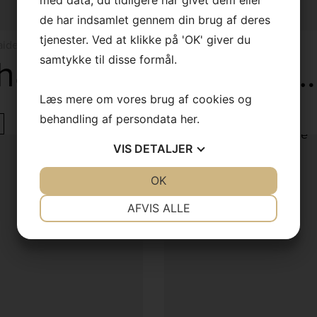
Vi er tilbage tirsdag den 11.
august.
de har indsamlet gennem din brug af deres
tjenester. Ved at klikke på 'OK' giver du
aider
Puder & Plaider
God sommer
Mohair Plaid – Limpopo
Broderet Pude
samtykke til disse formål.
Læs mere om vores brug af cookies og
behandling af persondata
her
.
LÆS MERE
VIS
DETALJER
JA
NEJ
OK
JA
NEJ
NØDVENDIGE
PRÆFERENCER
AFVIS ALLE
JA
NEJ
JA
NEJ
MARKETING
STATISTIK