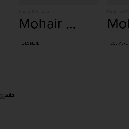
Puder & Plaider
Puder & Pl
Mohair Plaid – Light Grey
LÆS MERE
LÆS MERE
Følg os på
Instagram