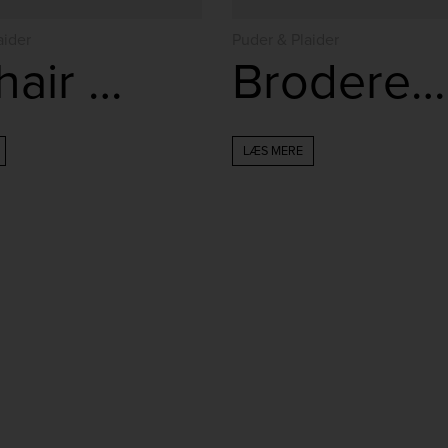
aider
Puder & Plaider
Mohair Plaid – Taupe
Broderet Pude
LÆS MERE
jlinterieur
jlinterieur
Dec 3
Nov 28