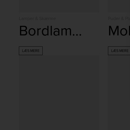
Lamper & Skærme
Puder & Pl
Bordlampe
LÆS MERE
LÆS MERE