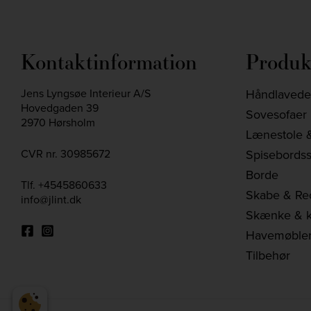
Kontaktinformation
Produk
Jens Lyngsøe Interieur A/S
Håndlavede 
Hovedgaden 39
Sovesofaer
2970 Hørsholm
Lænestole &
CVR nr. 30985672
Spisebordss
Borde
Tlf.
+4545860633
Skabe & Re
info@jlint.dk
Skænke & 
Havemøble
Tilbehør