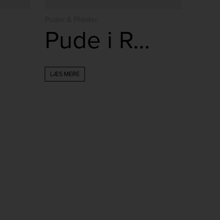
Puder & Plaider
Pude i Rosa farve
LÆS MERE
jlinterieur
jlinterieur
jlinterieur
jlinterieur
Dec 2
Nov 29
Nov 26
Nov 25