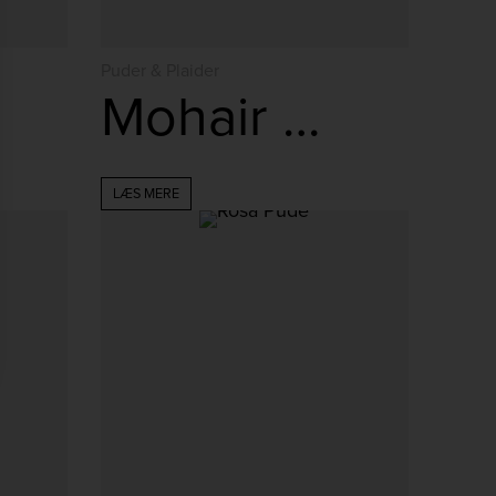
Puder & Plaider
Mohair Plaid – Lys Rosa
LÆS MERE