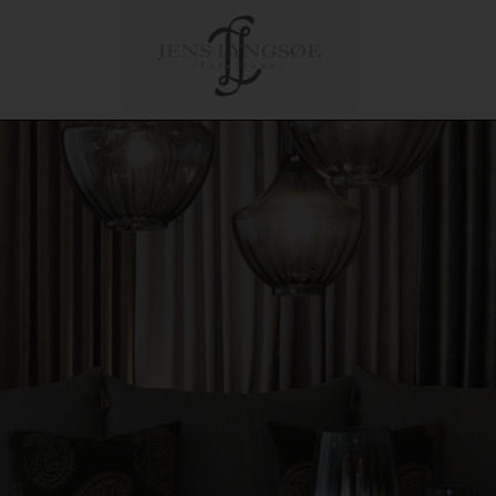
le
Tilbehør
Om Jens Lyngsø