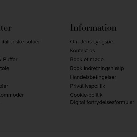
ter
Information
italienske sofaer
Om Jens Lyngsøe
Kontakt os
 Puffer
Book et møde
tole
Book Indretningshjælp
Handelsbetingelser
oler
Privatlivspolitik
kommoder
Cookie-politik
Digital fortrydelsesformular
r