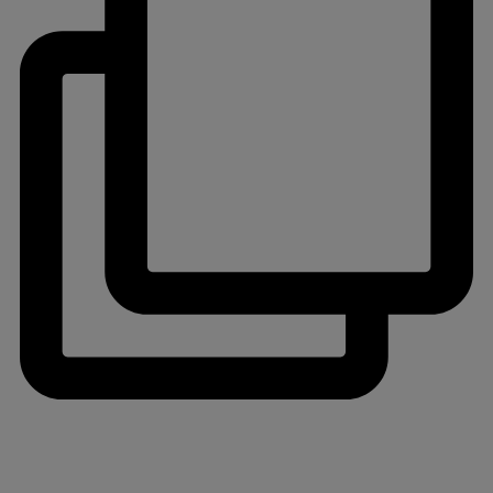
jlinterieur
View