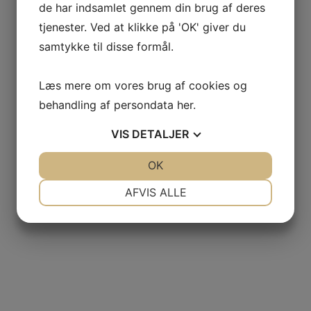
de har indsamlet gennem din brug af deres
tjenester. Ved at klikke på 'OK' giver du
samtykke til disse formål.
Læs mere om vores brug af cookies og
behandling af persondata
her
.
VIS
DETALJER
JA
NEJ
OK
JA
NEJ
NØDVENDIGE
PRÆFERENCER
AFVIS ALLE
JA
NEJ
JA
NEJ
MARKETING
STATISTIK