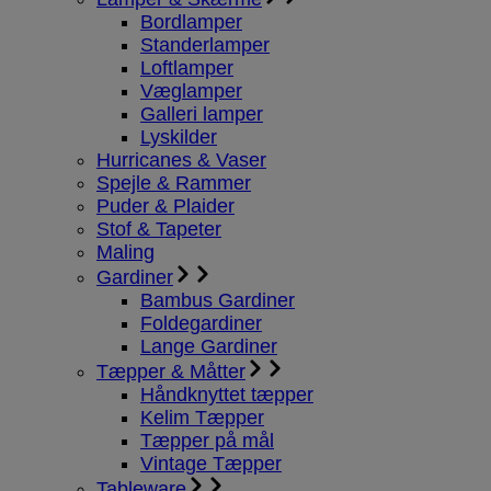
Bordlamper
Standerlamper
Loftlamper
Væglamper
Galleri lamper
Lyskilder
Hurricanes & Vaser
Spejle & Rammer
Puder & Plaider
Stof & Tapeter
Maling
Gardiner
Bambus Gardiner
Foldegardiner
Lange Gardiner
Tæpper & Måtter
Håndknyttet tæpper
Kelim Tæpper
Tæpper på mål
Vintage Tæpper
Tableware