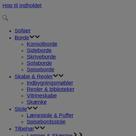
Hop til indholdet
Sofaer
Borde
Konsolborde
Sideborde
Skriveborde
Sofaborde
Spiseborde
Skabe & Reoler
Indbygningsmøbler
Reoler & biblioteker
Vitrineskabe
Skænke
Stole
Lænestole & Puffer
Spisebordsstole
Tilbehør
Lamper & Skærme