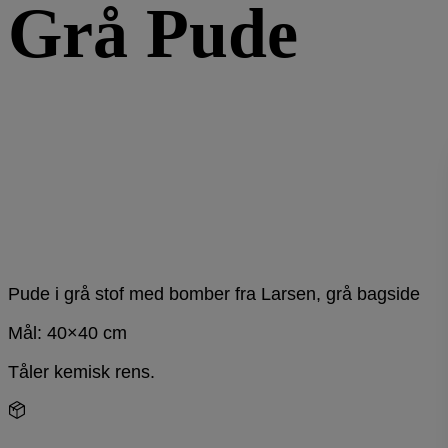
Grå Pude
Pude i grå stof med bomber fra Larsen, grå bagside
Mål: 40×40 cm
Tåler kemisk rens.
1 på lager
-