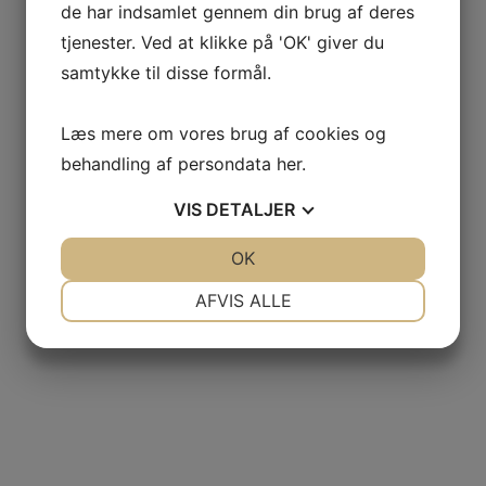
de har indsamlet gennem din brug af deres
tjenester. Ved at klikke på 'OK' giver du
samtykke til disse formål.
Læs mere om vores brug af cookies og
behandling af persondata
her
.
VIS
DETALJER
JA
NEJ
OK
JA
NEJ
NØDVENDIGE
PRÆFERENCER
AFVIS ALLE
JA
NEJ
JA
NEJ
MARKETING
STATISTIK