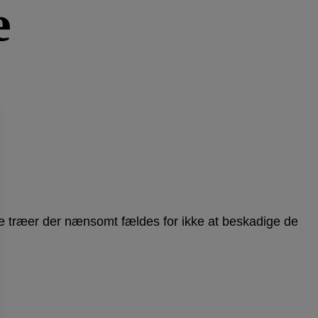
æ
øde træer der nænsomt fældes for ikke at beskadige de