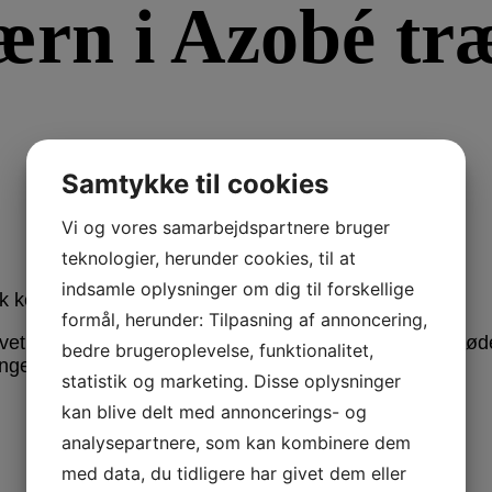
ærn i Azobé tr
Samtykke til cookies
Vi og vores samarbejdspartnere bruger
teknologier, herunder cookies, til at
indsamle oplysninger om dig til forskellige
sk keramisk kværn.
formål, herunder: Tilpasning af annoncering,
avet og skåret fra ét stykke træ. Alt træet kommer fra d
bedre brugeroplevelse, funktionalitet,
er af hvilke træer der har været tilgængelige.
statistik og marketing. Disse oplysninger
kan blive delt med annoncerings- og
analysepartnere, som kan kombinere dem
med data, du tidligere har givet dem eller