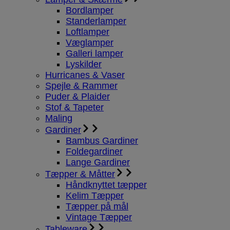
Bordlamper
Standerlamper
Loftlamper
Væglamper
Galleri lamper
Lyskilder
Hurricanes & Vaser
Spejle & Rammer
Puder & Plaider
Stof & Tapeter
Maling
Gardiner
Bambus Gardiner
Foldegardiner
Lange Gardiner
Tæpper & Måtter
Håndknyttet tæpper
Kelim Tæpper
Tæpper på mål
Vintage Tæpper
Tableware