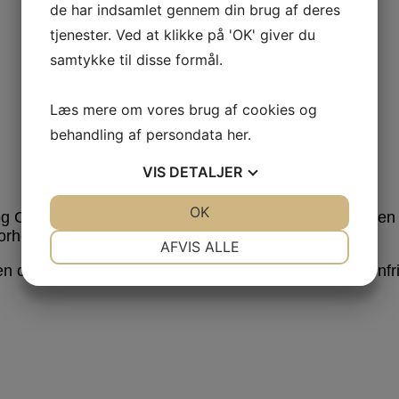
de har indsamlet gennem din brug af deres
tjenester. Ved at klikke på 'OK' giver du
samtykke til disse formål.
Læs mere om vores brug af cookies og
behandling af persondata
her
.
VIS
DETALJER
JA
NEJ
OK
JA
NEJ
og Centralafrika. Træet kaldes også for Jerntræ pga. de
orhold.
NØDVENDIGE
PRÆFERENCER
AFVIS ALLE
n chokoladebrune kerneved. Stammen kan være grenfri ov
JA
NEJ
JA
NEJ
MARKETING
STATISTIK