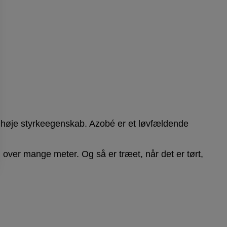
n høje styrkeegenskab. Azobé er et løvfældende
er mange meter. Og så er træet, når det er tørt,