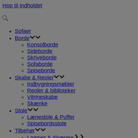
Hop til indholdet
Sofaer
Borde
Konsolborde
Sideborde
Skriveborde
Sofaborde
Spiseborde
Skabe & Reoler
Indbygningsmøbler
Reoler & biblioteker
Vitrineskabe
Skænke
Stole
Lænestole & Puffer
Spisebordsstole
Tilbehør
Lamper & Skærme