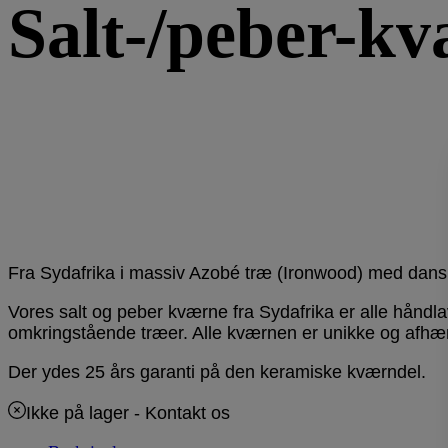
Salt-/peber-kv
Fra Sydafrika i massiv Azobé træ (Ironwood) med dan
Vores salt og peber kværne fra Sydafrika er alle håndl
omkringstående træer. Alle kværnen er unikke og afhæng
Der ydes 25 års garanti på den keramiske kværndel.
Ikke på lager
- Kontakt os