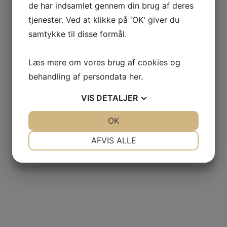
de har indsamlet gennem din brug af deres
tjenester. Ved at klikke på 'OK' giver du
jlinterieur
samtykke til disse formål.
View
Læs mere om vores brug af cookies og
behandling af persondata
her
.
VIS
DETALJER
JA
NEJ
OK
JA
NEJ
NØDVENDIGE
PRÆFERENCER
AFVIS ALLE
JA
NEJ
JA
NEJ
MARKETING
STATISTIK