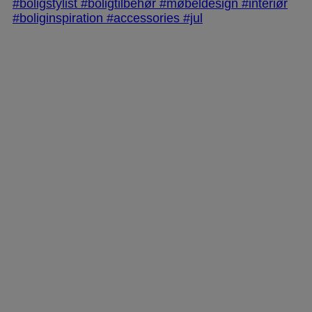
jlinterieur
View