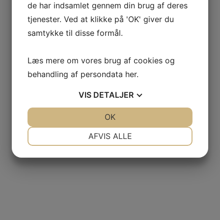
de har indsamlet gennem din brug af deres
tjenester. Ved at klikke på 'OK' giver du
samtykke til disse formål.
Læs mere om vores brug af cookies og
behandling af persondata
her
.
VIS
DETALJER
JA
NEJ
OK
JA
NEJ
NØDVENDIGE
PRÆFERENCER
AFVIS ALLE
JA
NEJ
JA
NEJ
MARKETING
STATISTIK