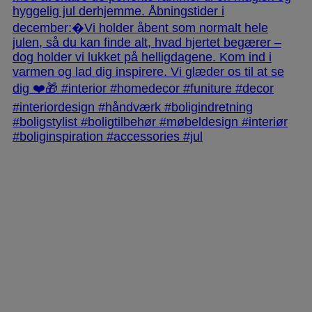
jlinterieur
View