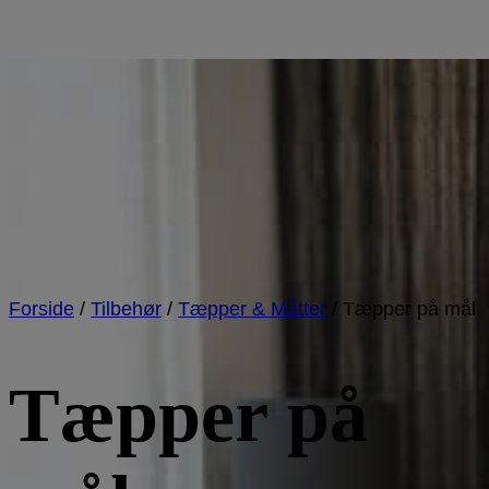
Forside
/
Tilbehør
/
Tæpper & Måtter
/
Tæpper på mål
Tæpper på