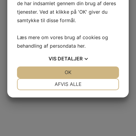
de har indsamlet gennem din brug af deres
tjenester. Ved at klikke på 'OK' giver du
samtykke til disse formål.
Læs mere om vores brug af cookies og
behandling af persondata
her
.
VIS
DETALJER
JA
NEJ
OK
JA
NEJ
NØDVENDIGE
PRÆFERENCER
AFVIS ALLE
JA
NEJ
JA
NEJ
MARKETING
STATISTIK