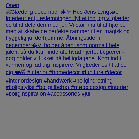
Open
jlinterieur
View