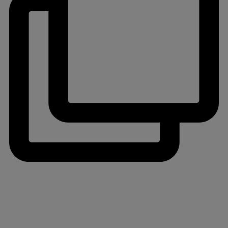
jlinterieur
View