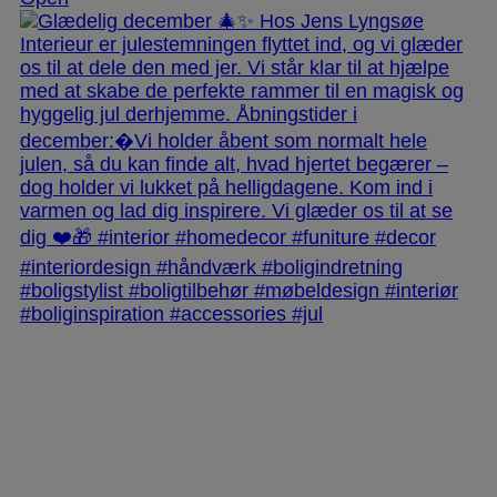
jlinterieur
View