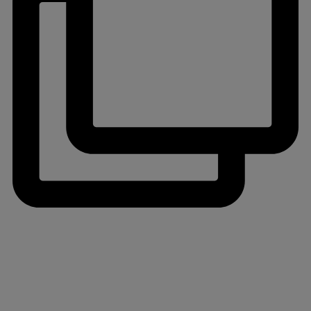
jlinterieur
View