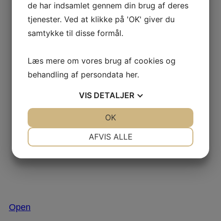
de har indsamlet gennem din brug af deres
tjenester. Ved at klikke på 'OK' giver du
samtykke til disse formål.
Læs mere om vores brug af cookies og
behandling af persondata
her
.
VIS
DETALJER
JA
NEJ
OK
JA
NEJ
NØDVENDIGE
PRÆFERENCER
AFVIS ALLE
JA
NEJ
JA
NEJ
MARKETING
STATISTIK
Nov 29
Open