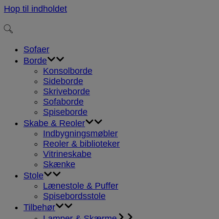
Hop til indholdet
Sofaer
Borde
Konsolborde
Sideborde
Skriveborde
Sofaborde
Spiseborde
Skabe & Reoler
Indbygningsmøbler
Reoler & biblioteker
Vitrineskabe
Skænke
Stole
Lænestole & Puffer
Spisebordsstole
Tilbehør
Lamper & Skærme