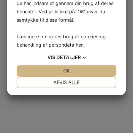
de har indsamlet gennem din brug af deres
tjenester. Ved at klikke på 'OK' giver du
samtykke til disse formål.
Læs mere om vores brug af cookies og
behandling af persondata
her
.
VIS
DETALJER
JA
NEJ
OK
JA
NEJ
NØDVENDIGE
PRÆFERENCER
AFVIS ALLE
JA
NEJ
JA
NEJ
MARKETING
STATISTIK