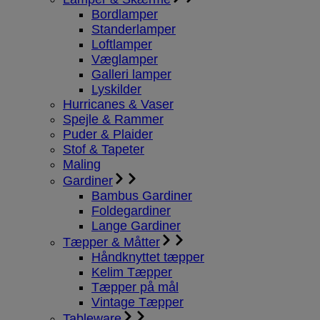
Bordlamper
Standerlamper
Loftlamper
Væglamper
Galleri lamper
Lyskilder
Hurricanes & Vaser
Spejle & Rammer
Puder & Plaider
Stof & Tapeter
Maling
Gardiner
Bambus Gardiner
Foldegardiner
Lange Gardiner
Tæpper & Måtter
Håndknyttet tæpper
Kelim Tæpper
Tæpper på mål
Vintage Tæpper
Tableware