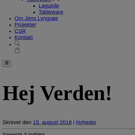
Laguiole
Tableware
Om Jens Lyngsøe
Projekter
CSR
Kontakt
Hej Verden!
Skrevet
den
15. august 2018
i
Nyheder
Seneste 3 indlæg