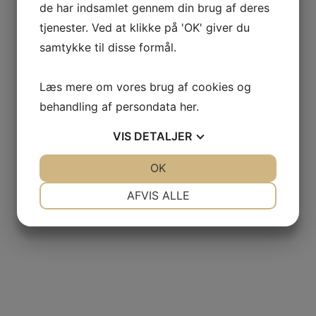
de har indsamlet gennem din brug af deres
tjenester. Ved at klikke på 'OK' giver du
samtykke til disse formål.
Læs mere om vores brug af cookies og
behandling af persondata
her
.
VIS
DETALJER
JA
NEJ
OK
JA
NEJ
NØDVENDIGE
PRÆFERENCER
AFVIS ALLE
JA
NEJ
JA
NEJ
MARKETING
STATISTIK