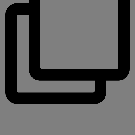
jlinterieur
View