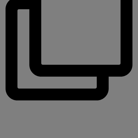
jlinterieur
View