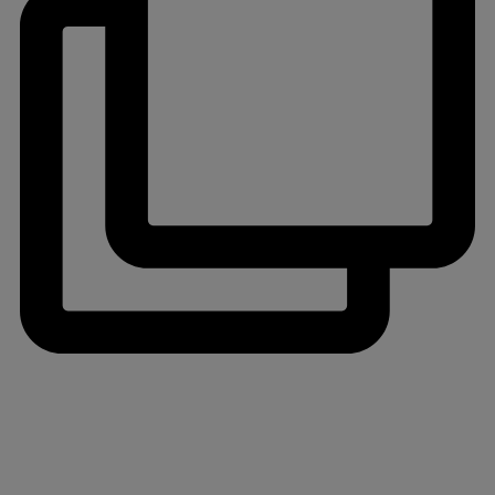
jlinterieur
View