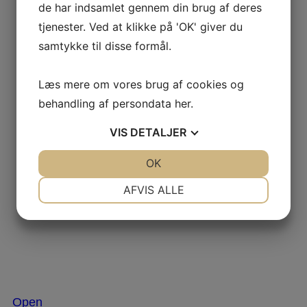
de har indsamlet gennem din brug af deres
tjenester. Ved at klikke på 'OK' giver du
samtykke til disse formål.
Læs mere om vores brug af cookies og
behandling af persondata
her
.
VIS
DETALJER
JA
NEJ
OK
JA
NEJ
NØDVENDIGE
PRÆFERENCER
AFVIS ALLE
JA
NEJ
JA
NEJ
MARKETING
STATISTIK
Nov 29
Open