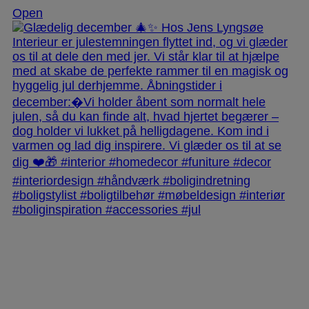
Open
jlinterieur
View